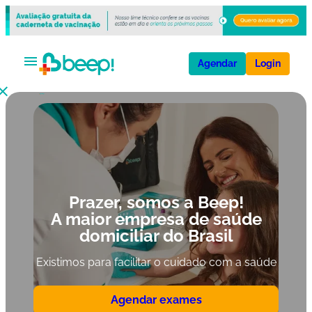
Agendar
Login
V
a
ci
n
a
Prazer, somos a Beep!
s
A maior empresa de saúde
domiciliar do Brasil
E
x
Existimos para facilitar o cuidado com a saúde
a
m
Agendar exames
e