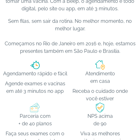
tomar uma vacina. Com a Beep, o agendamento é todo
s
digital, pelo site ou app, em até 3 minutos.
d
Sem filas, sem sair da rotina. No melhor momento, no
e
melhor lugar.
s
a
Começamos no Rio de Janeiro em 2016 e, hoje, estamos
ú
presentes também em São Paulo e Brasília.
d
e
Agendamento rápido e fácil
Atendimento
A
em casa
B
Agende exames e vacinas
e
em até 3 minutos no app
Receba o cuidado onde
e
você estiver
p
Parceria com
NPS acima
B
+ de 40 planos
de 90
lo
Faça seus exames com o
Viva as melhores
g