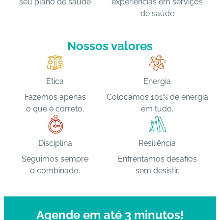
seu plano de saúde
experiências em serviços
de saúde
C
o
Nossos valores
n
ta
t
o
Ética
Energia
Fazemos apenas
Colocamos 101% de energia
B
o que é correto.
em tudo.
ai
x
e
Disciplina
Resiliência
o
Seguimos sempre
Enfrentamos desafios
A
o combinado.
sem desistir.
P
P
Agende em até 3 minutos!