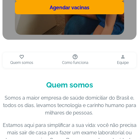
s
Agendar vacinas
I
m
u
n
o
bi
Quem somos
Como funciona
Equipe
ol
ó
gi
Quem somos
c
o
Somos a maior empresa de saúde domiciliar do Brasil e,
s
todos os dias, levamos tecnologia e carinho humano para
milhares de pessoas.
Pl
a
Estamos aqui para simplificar a sua vida: você não precisa
n
mais sair de casa para fazer um exame laboratorial ou
o