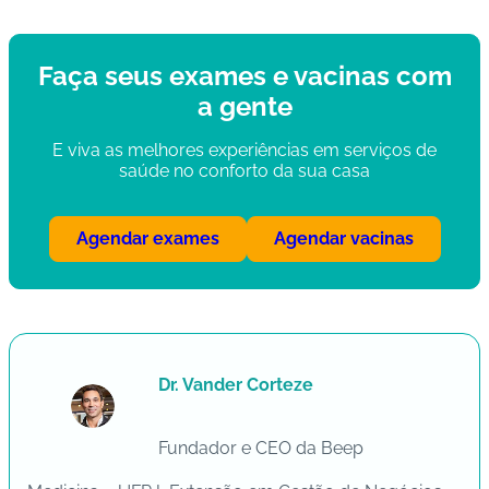
Faça seus exames e vacinas com
a gente
E viva as melhores experiências em serviços de
saúde no conforto da sua casa
Agendar exames
Agendar vacinas
Dr. Vander Corteze
Fundador e CEO da Beep