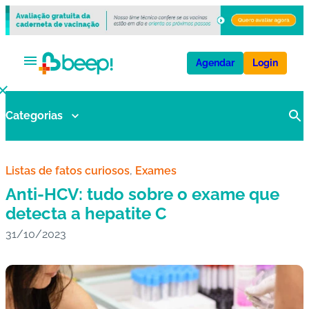
Agendar
Login
Categorias
V
a
ci
n
Listas de fatos curiosos
, 
Exames
a
Anti-HCV: tudo sobre o exame que
s
detecta a hepatite C
31/10/2023
E
x
a
m
e