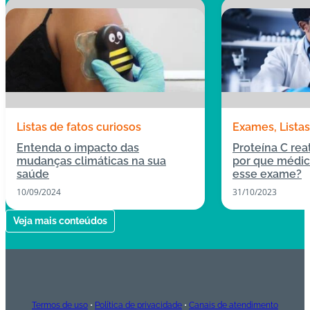
Listas de fatos curiosos
Exames
Lista
Entenda o impacto das
Proteína C reat
mudanças climáticas na sua
por que médi
saúde
esse exame?
10/09/2024
31/10/2023
Veja mais conteúdos
Termos de uso
•
Política de privacidade
•
Canais de atendimento