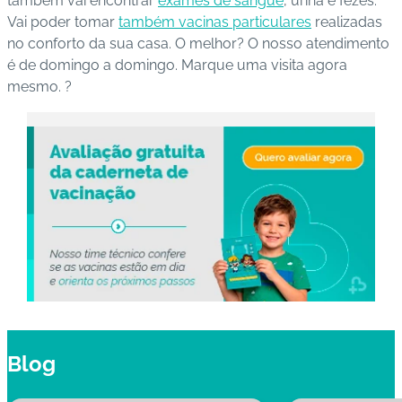
também vai encontrar
exames de sangue
, urina e fezes.
Vai poder tomar
também
vacinas particulares
realizadas
no conforto da sua casa. O melhor? O nosso atendimento
é de domingo a domingo. Marque uma visita agora
mesmo. ?
Blog