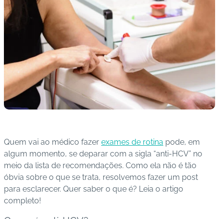
s
I
m
u
n
o
bi
ol
ó
gi
c
Quem vai ao médico fazer
exames de rotina
pode, em
o
algum momento, se deparar com a sigla “anti-HCV” no
s
meio da lista de recomendações. Como ela não é tão
óbvia sobre o que se trata, resolvemos fazer um post
Pl
para esclarecer. Quer saber o que é? Leia o artigo
a
completo!
n
o