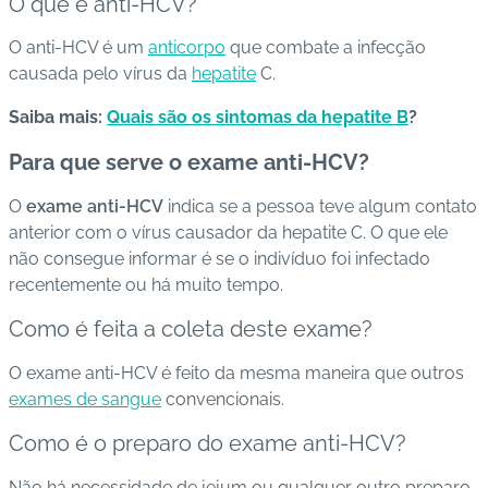
O que é anti-HCV?
s
O anti-HCV é um
anticorpo
que combate a infecção
d
causada pelo vírus da
hepatite
C.
e
s
Saiba mais:
Quais são os sintomas da hepatite B
?
a
ú
Para que serve o exame anti-HCV?
d
O
exame anti-HCV
indica se a pessoa teve algum contato
e
anterior com o vírus causador da hepatite C. O que ele
não consegue informar é se o indivíduo foi infectado
A
recentemente ou há muito tempo
.
B
e
Como é feita a coleta deste exame?
e
p
O exame anti-HCV é feito da mesma maneira que outros
exames de sangue
convencionais.
B
Como é o preparo do exame anti-HCV?
lo
g
Não há necessidade de jejum ou qualquer outro preparo