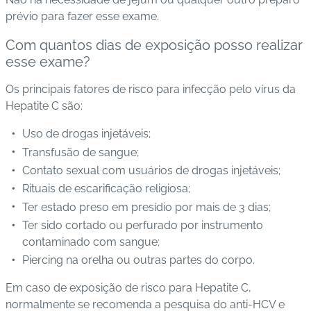
prévio para fazer esse exame
.
C
Com quantos dias de exposição posso realizar
o
esse exame?
n
ta
Os principais fatores de risco para infecção pelo vírus da
t
Hepatite C são:
o
Uso de drogas injetáveis;
B
Transfusão de sangue;
ai
Contato sexual com usuários de drogas injetáveis;
x
Rituais de escarificação religiosa;
e
Ter estado preso em presídio por mais de 3 dias;
o
Ter sido cortado ou perfurado por instrumento
A
contaminado com sangue;
P
Piercing na orelha ou outras partes do corpo.
P
Em caso de exposição de risco para Hepatite C,
normalmente se recomenda a pesquisa do anti-HCV e