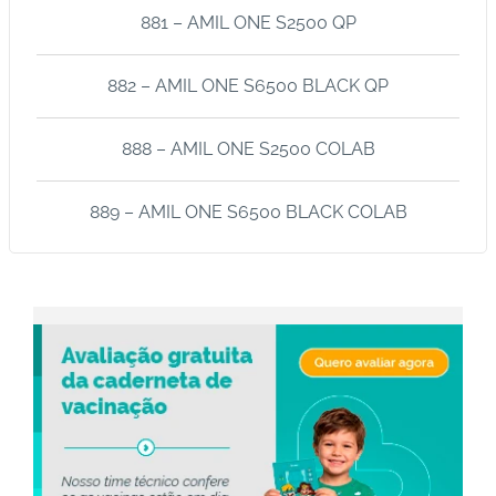
881 – AMIL ONE S2500 QP
s
d
e
882 – AMIL ONE S6500 BLACK QP
s
a
888 – AMIL ONE S2500 COLAB
ú
d
e
889 – AMIL ONE S6500 BLACK COLAB
A
B
e
e
p
B
lo
g