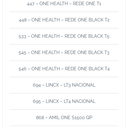
447 – ONE HEALTH – REDE ONE T1
s
I
448 – ONE HEALTH – REDE ONE BLACK T2
m
u
533 – ONE HEALTH – REDE ONE BLACK T5
n
o
bi
545 – ONE HEALTH – REDE ONE BLACK T3
ol
ó
546 – ONE HEALTH – REDE ONE BLACK T4
gi
c
694 – LINCX – LT3 NACIONAL
o
s
695 – LINCX – LT4 NACIONAL
Pl
a
868 – AMIL ONE S1500 QP
n
o