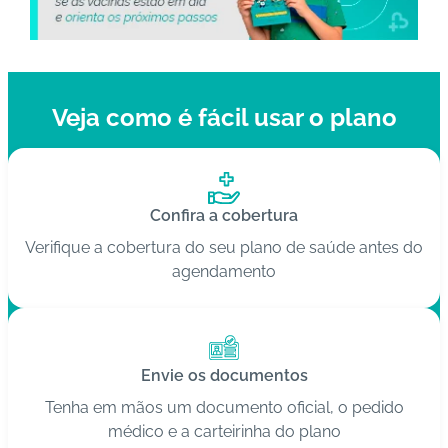
C
o
n
Veja como é fácil usar o plano
ta
t
o
B
Confira a cobertura
ai
Verifique a cobertura do seu plano de saúde antes do
x
agendamento
e
o
A
P
Envie os documentos
P
Tenha em mãos um documento oficial, o pedido
médico e a carteirinha do plano