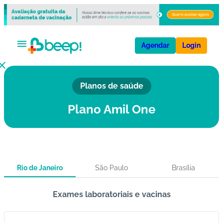
Agendar
Login
Planos de saúde
V
a
Plano Amil One
ci
n
a
s
Rio de Janeiro
São Paulo
Brasília
E
x
Exames laboratoriais e vacinas
a
m
e