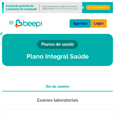
Agendar
Login
Planos de saúde
V
a
Plano Integral Saúde
ci
n
a
s
Rio de Janeiro
E
x
Exames laboratoriais
a
m
e