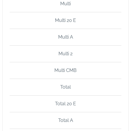
Multi
s
I
Multi 20 E
m
u
Multi A
n
o
bi
Multi 2
ol
ó
Multi CMB
gi
c
Total
o
s
Total 20 E
Pl
a
Total A
n
o