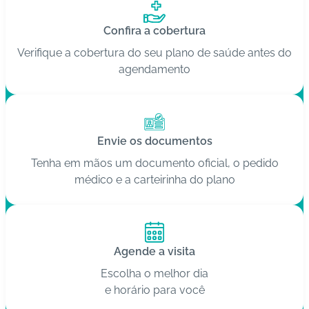
C
Confira a cobertura
o
Verifique a cobertura do seu plano de saúde antes do
n
agendamento
ta
t
o
Envie os documentos
B
ai
Tenha em mãos um documento oficial, o pedido
x
médico e a carteirinha do plano
e
o
A
P
Agende a visita
P
Escolha o melhor dia
e horário para você