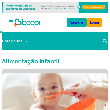
Agendar
Login
Categorias
V
a
ci
Alimentação infantil
n
a
s
E
x
a
m
e