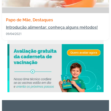
s
I
Papo de Mãe
Destaques
m
Introdução alimentar: conheça alguns métodos!
u
n
09/04/2021
o
bi
ol
ó
gi
c
o
s
Pl
a
n
o