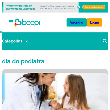
Agendar
Login
Categorias
V
a
ci
dia do pediatra
n
a
s
E
x
a
m
e