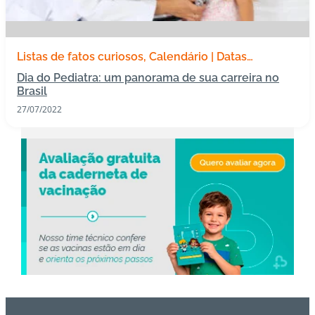
s
I
Listas de fatos curiosos
Calendário | Datas
m
Especiais
Todas as publicações
Dia do Pediatra: um panorama de sua carreira no
u
Brasil
n
27/07/2022
o
bi
ol
ó
gi
c
o
s
Pl
a
n
o