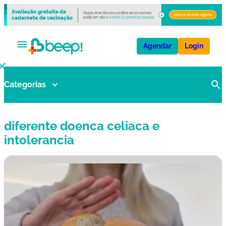
Agendar
Login
Categorias
V
a
ci
diferente doenca celiaca e
n
a
intolerancia
s
E
x
a
m
e