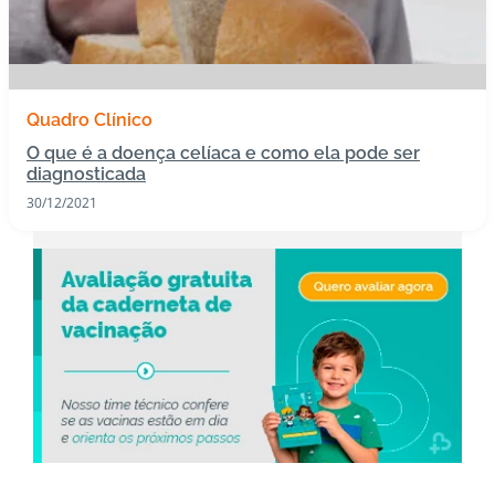
s
I
m
Quadro Clínico
u
n
O que é a doença celíaca e como ela pode ser
diagnosticada
o
bi
30/12/2021
ol
ó
gi
c
o
s
Pl
a
n
o