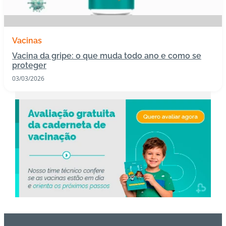
s
I
Vacinas
m
Vacina da gripe: o que muda todo ano e como se
u
proteger
n
03/03/2026
o
bi
ol
ó
gi
c
o
s
Pl
a
n
o