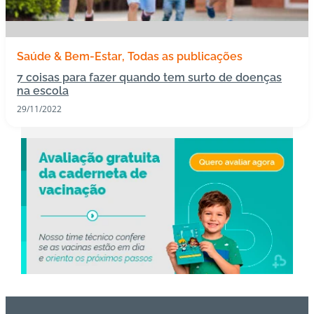
s
I
Saúde & Bem-Estar
Todas as publicações
m
7 coisas para fazer quando tem surto de doenças
u
na escola
n
29/11/2022
o
bi
ol
ó
gi
c
o
s
Pl
a
n
o