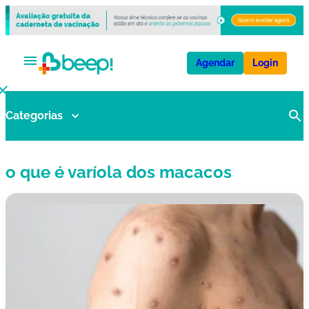
Agendar
Login
Categorias
V
a
ci
o que é varíola dos macacos
n
a
s
E
x
a
m
e