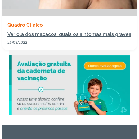
s
I
Quadro Clínico
m
Varíola dos macacos: quais os sintomas mais graves
u
n
26/08/2022
o
bi
ol
ó
gi
c
o
s
Pl
a
n
o