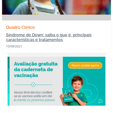
s
I
m
Quadro Clínico
u
n
Síndrome de Down: saiba o que é, principais
características e tratamentos
o
bi
10/08/2021
ol
ó
gi
c
o
s
Pl
a
n
o