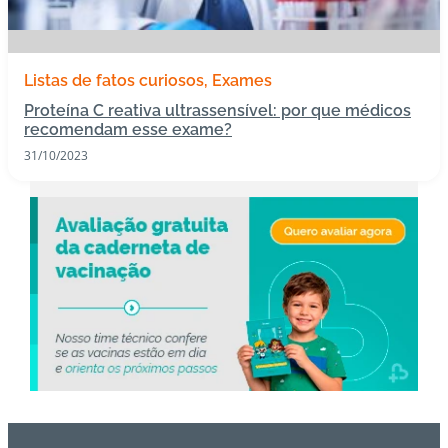
s
I
Listas de fatos curiosos
Exames
m
Proteína C reativa ultrassensível: por que médicos
u
recomendam esse exame?
n
31/10/2023
o
bi
ol
ó
gi
c
o
s
Pl
a
n
o