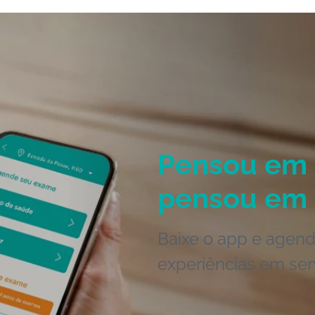
Pensou em 
pensou em 
Baixe o app e agend
experiências em ser