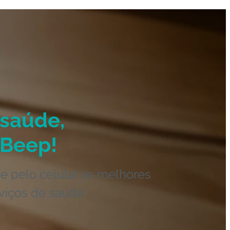
saúde,
Beep!
e pelo celular as melhores
viços de saúde.