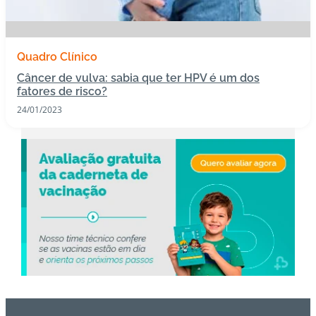
s
I
Quadro Clínico
m
Câncer de vulva: sabia que ter HPV é um dos
u
fatores de risco?
n
24/01/2023
o
bi
ol
ó
gi
c
o
s
Pl
a
n
o