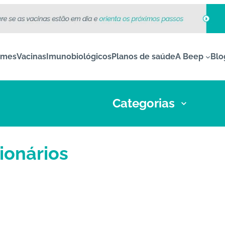
ames
Vacinas
Imunobiológicos
Planos de saúde
A Beep
Blo
Categorias
ionários