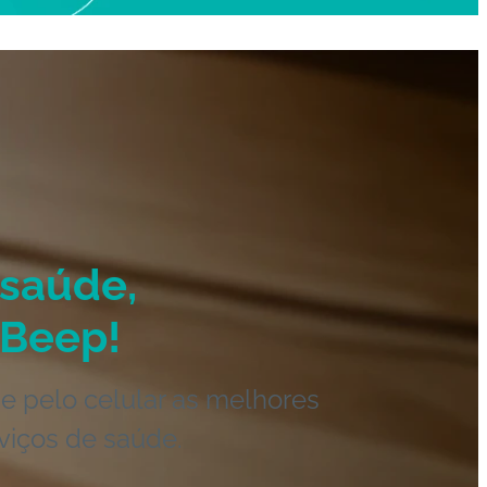
saúde,
Beep!
e pelo celular as melhores
viços de saúde.