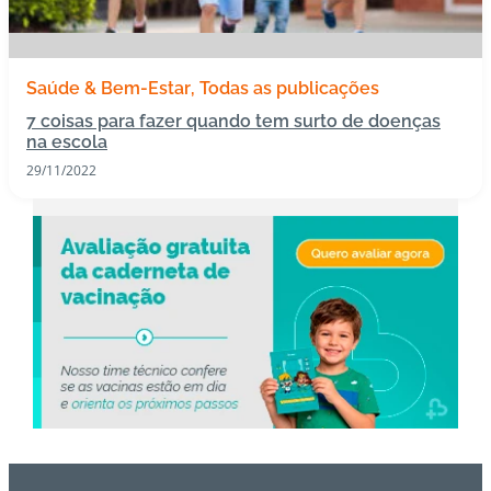
s
I
Saúde & Bem-Estar
Todas as publicações
m
7 coisas para fazer quando tem surto de doenças
u
na escola
n
29/11/2022
o
bi
ol
ó
gi
c
o
s
Pl
a
n
o