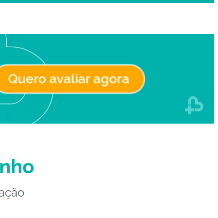
inho
cação