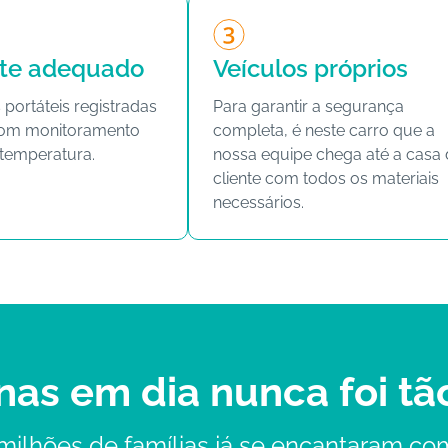
rte adequado
Veículos próprios
 portáteis registradas
Para garantir a segurança
com monitoramento
completa, é neste carro que a
 temperatura.
nossa equipe chega até a casa
cliente com todos os materiais
necessários.
nas em dia nunca foi tã
 milhões de famílias já se encantaram co