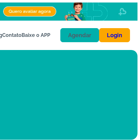
Agendar
Login
g
Contato
Baixe o APP