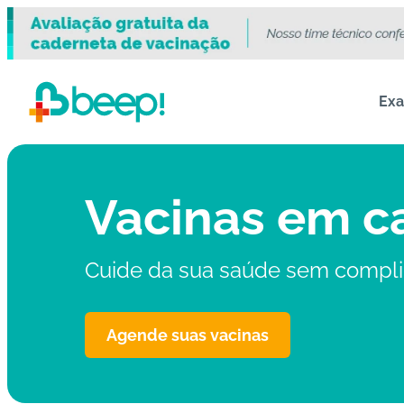
Ex
Vacinas em c
Cuide da sua saúde sem compl
Agende suas vacinas