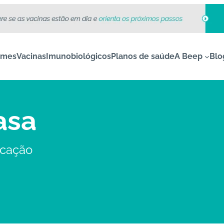
ames
Vacinas
Imunobiológicos
Planos de saúde
A Beep
Blo
asa
icação