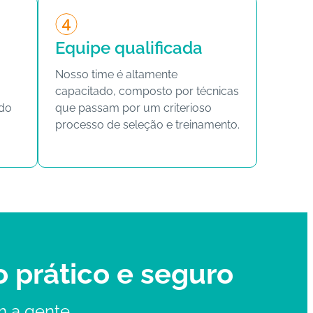
Equipe qualificada
Nosso time é altamente
capacitado, composto por técnicas
 do
que passam por um criterioso
processo de seleção e treinamento.
o prático e seguro
m a gente