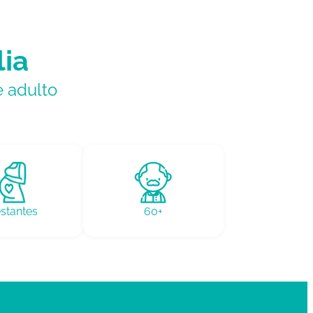
lia
e adulto
stantes
60+