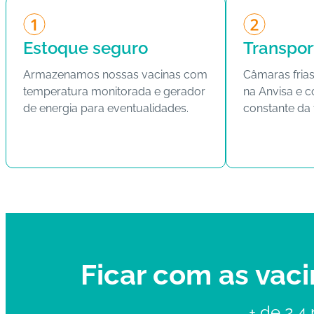
Estoque seguro
Transpo
Armazenamos nossas vacinas com
Câmaras frias
temperatura monitorada e gerador
na Anvisa e 
de energia para eventualidades.
constante da
Ficar com as vaci
+ de 2,4