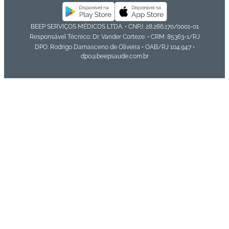
BEEP SERVIÇOS MÉDICOS LTDA. • CNPJ: 28.286.170/0001-01
Responsável Técnico: Dr. Vander Corteze. • CRM: 85363-1/RJ
DPO: Rodrigo Damasceno de Oliveira • OAB/RJ 104.947 •
dpo@beepsaude.com.br