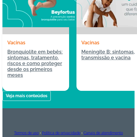
Vacinas
Vacinas
Bronquiolite em bebês:
Meningite B: sintomas,
sintomas, tratamento,
transmissão e vacina
riscos e como proteger
desde os primeiros
meses
04/05/2026
13/04/2026
Veja mais conteúdos
Termos de uso
•
Política de privacidade
•
Canais de atendimento