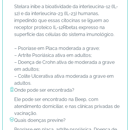
s
Stelara inibe a bioatividade da interleucina-12 (IL-
12) e da interleucina-23 (IL-23) humanas,
I
impedindo que essas citocinas se liguem ao
m
receptor proteico IL-12Rbeta1 expresso na
u
superfície das células do sistema imunológico.
n
o
– Psoríase em Placa moderada a grave;
bi
– Artrite Psoriásica ativa em adultos;
ol
– Doença de Crohn ativa de moderada a grave
ó
em adultos;
gi
– Colite Ulcerativa ativa moderada a grave em
c
adultos.
o
Onde pode ser encontrada?
s
Ele pode ser encontrado na Beep, com
atendimento domiciliar, e nas clínicas privadas de
Pl
vacinação.
a
Quais doenças previne?
n
Psoríase em placa, artrite psoriásica, Doença de
o