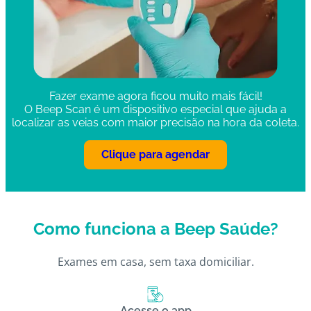
Fazer exame agora ficou muito mais fácil!
O Beep Scan é um dispositivo especial que ajuda a
localizar as veias com maior precisão na hora da coleta.
Clique para agendar
Como funciona a Beep Saúde?
Exames em casa, sem taxa domiciliar.
Acesse o app