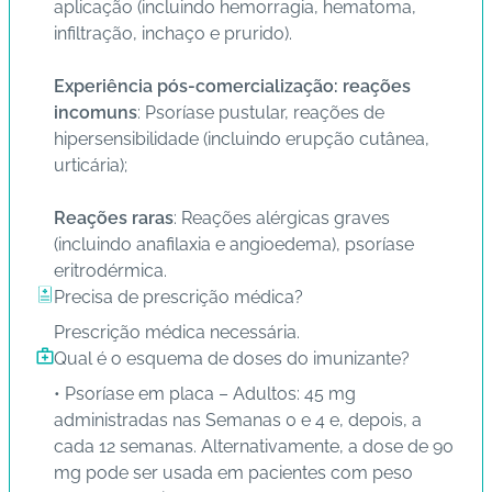
aplicação (incluindo hemorragia, hematoma,
infiltração, inchaço e prurido).
C
o
Experiência pós-comercialização: reações
n
incomuns
: Psoríase pustular, reações de
ta
hipersensibilidade (incluindo erupção cutânea,
t
urticária);
o
Reações raras
: Reações alérgicas graves
B
(incluindo anafilaxia e angioedema), psoríase
ai
eritrodérmica.
x
Precisa de prescrição médica?
e
Prescrição médica necessária.
o
Qual é o esquema de doses do imunizante?
A
P
• Psoríase em placa – Adultos: 45 mg
P
administradas nas Semanas 0 e 4 e, depois, a
cada 12 semanas. Alternativamente, a dose de 90
mg pode ser usada em pacientes com peso