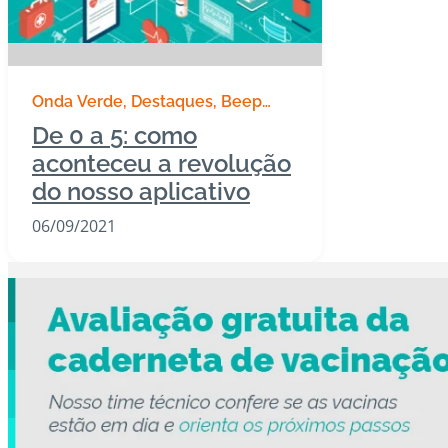
Onda Verde
Destaques
Beep
Tech | Tecnologia
De 0 a 5: como
aconteceu a revolução
do nosso aplicativo
06/09/2021