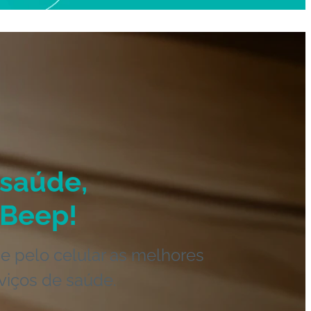
saúde,
Beep!
e pelo celular as melhores
viços de saúde.