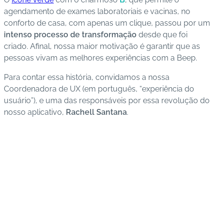
agendamento de exames laboratoriais e vacinas, no
C
conforto de casa, com apenas um clique, passou por um
o
intenso processo de transformação
desde que foi
n
criado. Afinal, nossa maior motivação é garantir que as
ta
pessoas vivam as melhores experiências com a Beep.
t
Para contar essa história, convidamos a nossa
o
Coordenadora de UX (em português, “experiência do
usuário”), e uma das responsáveis por essa revolução do
B
nosso aplicativo,
Rachell Santana
.
ai
x
e
o
A
P
P