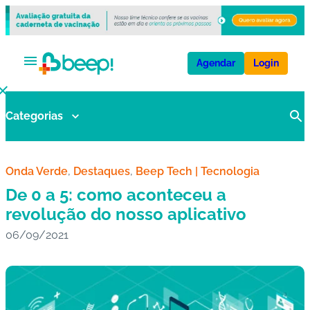
Agendar
Login
Categorias
V
a
ci
n
Onda Verde
, 
Destaques
, 
Beep Tech | Tecnologia
a
De 0 a 5: como aconteceu a
s
revolução do nosso aplicativo
06/09/2021
E
x
a
m
e