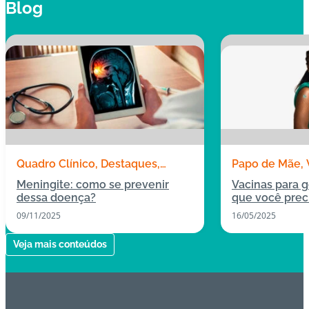
Blog
Quadro Clínico
Destaques
Papo de Mãe
Todas as publicações
Destaques
Meningite: como se prevenir
Vacinas para g
dessa doença?
que você prec
09/11/2025
16/05/2025
Veja mais conteúdos