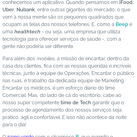
conhecemos um aplicativo. Quando pensamos em
iFood
,
s
Uber
,
Nubank
, entre outras gigantes do mercado, o que
d
vem à nossa mente são os pequenos quadrados que
e
ocupam as telas dos nossos telefones. E, como a
Beep
é
s
uma
healthtech
– ou seja, uma empresa que utiliza
a
tecnologia para oferecer serviços de saúde -, com a
ú
gente não poderia ser diferente.
d
e
Para além dos
mobiles
, a missão de encantar, dentro da
casa dos clientes, fica com as nossas queridas e incríveis
A
técnicas, junto à equipe de Operações. Encantar o público
B
nas ruas, é trabalho da dedicada equipe de Marketing.
e
Encantar os médicos, é um esforço diário do time
e
Comercial. Mas, do lado de cá do escritório, cabe ao
p
nosso super competente
time de Tech
garantir que o
processo de agendamento dos nossos serviços seja
prático, ágil e confortável. E isso não acontece da noite
B
para o dia!
lo
g
O
ícone verde
com o charmoso
B
, que permite o