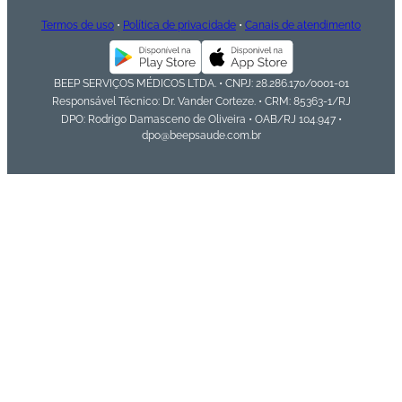
Termos de uso
•
Política de privacidade
•
Canais de atendimento
BEEP SERVIÇOS MÉDICOS LTDA. • CNPJ: 28.286.170/0001-01
Responsável Técnico: Dr. Vander Corteze. • CRM: 85363-1/RJ
DPO: Rodrigo Damasceno de Oliveira • OAB/RJ 104.947 •
dpo@beepsaude.com.br