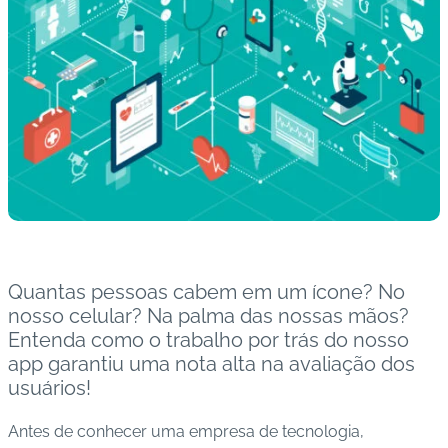
s
I
m
u
n
o
bi
ol
ó
gi
c
Quantas pessoas cabem em um ícone? No
o
nosso celular? Na palma das nossas mãos?
s
Entenda como o trabalho por trás do nosso
app garantiu uma nota alta na avaliação dos
Pl
usuários!
a
n
Antes de conhecer uma empresa de tecnologia,
o