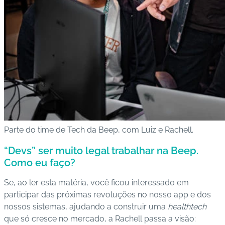
Parte do time de Tech da Beep, com Luiz e Rachell.
“Devs” ser muito legal trabalhar na Beep.
Como eu faço?
Se, ao ler esta matéria, você ficou interessado em
participar das próximas revoluções no nosso app e dos
nossos sistemas, ajudando a construir uma
healthtech
que só cresce no mercado, a Rachell passa a visão: