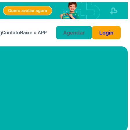
Agendar
Login
g
Contato
Baixe o APP