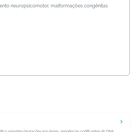
vimento neuropsicomotor, malformações congênitas
o
fica variantes/mutações nos éxons, sequências codificantes do DNA,