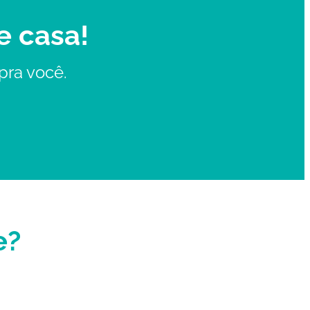
e casa!
pra você.
e?