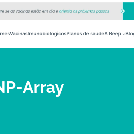
ames
Vacinas
Imunobiológicos
Planos de saúde
A Beep
Blo
NP-Array