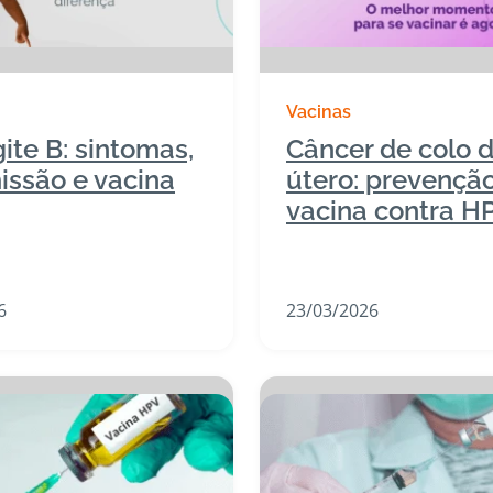
Vacinas
ite B: sintomas,
Câncer de colo 
issão e vacina
útero: prevençã
vacina contra H
6
23/03/2026