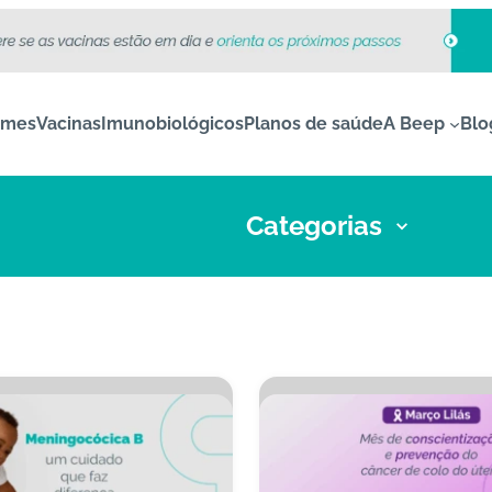
ames
Vacinas
Imunobiológicos
Planos de saúde
A Beep
Blo
Categorias