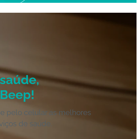
saúde,
Beep!
e pelo celular as melhores
viços de saúde.