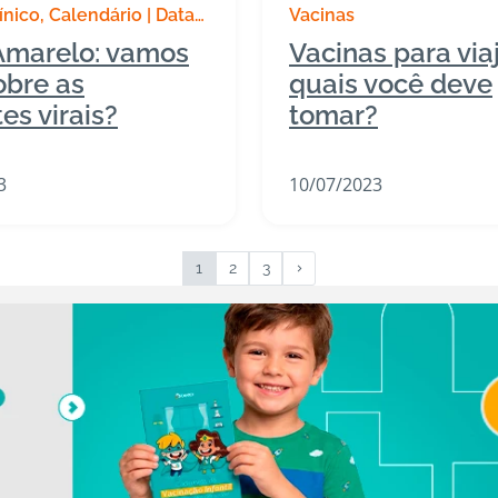
ínico
Calendário | Datas
Vacinas
Vacinas
Destaques
Amarelo: vamos
Vacinas para viaj
publicações
obre as
quais você deve
es virais?
tomar?
3
10/07/2023
1
2
3