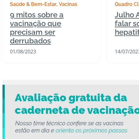
Saúde & Bem-Estar
Vacinas
Quadro Cl
Especiais
9 mitos sobre a
Julho 
Todas as 
vacinação que
falar s
precisam ser
hepatit
derrubados
01/08/2023
14/07/202