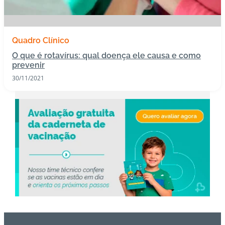
s
I
Quadro Clínico
m
O que é rotavírus: qual doença ele causa e como
u
prevenir
n
30/11/2021
o
bi
ol
ó
gi
c
o
s
Pl
a
n
o