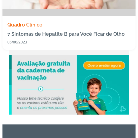
s
I
Quadro Clínico
m
7 Sintomas de Hepatite B para Você Ficar de Olho
u
n
05/06/2023
o
bi
ol
ó
gi
c
o
s
Pl
a
n
o