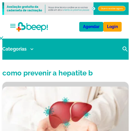
Agendar
Login
Categorias
V
a
ci
como prevenir a hepatite b
n
a
s
E
x
a
m
e