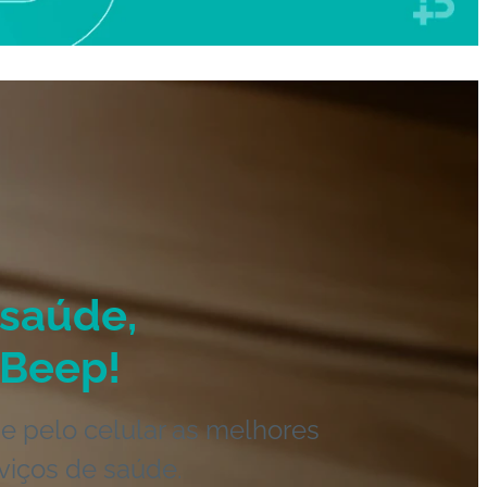
saúde,
Beep!
e pelo celular as melhores
viços de saúde.