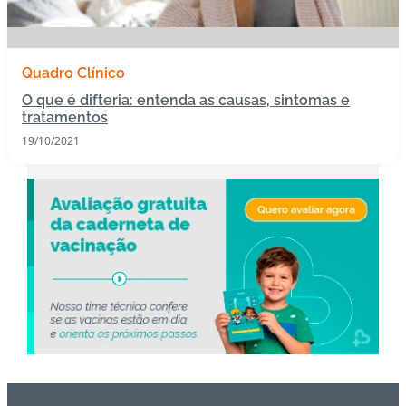
s
I
Quadro Clínico
m
O que é difteria: entenda as causas, sintomas e
u
tratamentos
n
19/10/2021
o
bi
ol
ó
gi
c
o
s
Pl
a
n
o