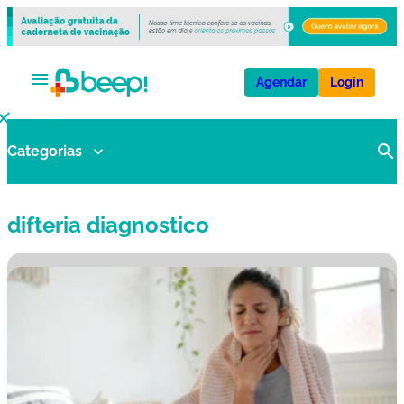
Agendar
Login
Categorias
V
a
ci
difteria diagnostico
n
a
s
E
x
a
m
e