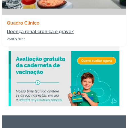
s
I
Quadro Clínico
m
Doença renal crônica é grave?
u
n
25/07/2022
o
bi
ol
ó
gi
c
o
s
Pl
a
n
o