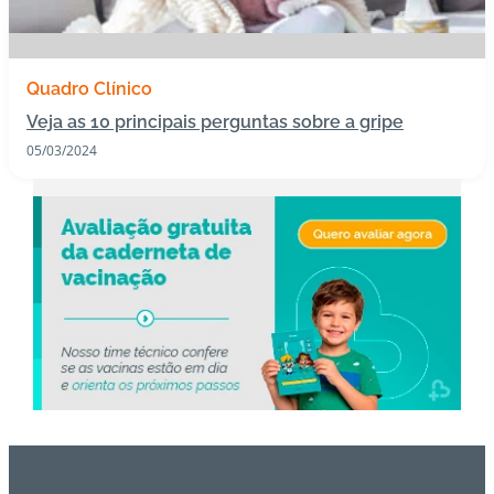
s
I
Quadro Clínico
m
Veja as 10 principais perguntas sobre a gripe
u
n
05/03/2024
o
bi
ol
ó
gi
c
o
s
Pl
a
n
o