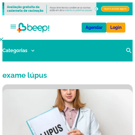
Agendar
Login
Categorias
V
a
ci
exame lúpus
n
a
s
E
x
a
m
e