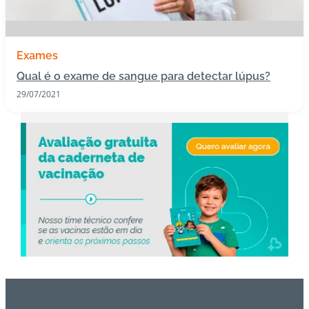
s
I
Exames
m
Qual é o exame de sangue para detectar lúpus?
u
n
29/07/2021
o
bi
ol
ó
gi
c
o
s
Pl
a
n
o