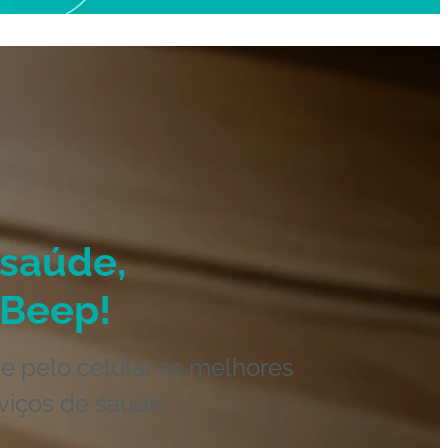
saúde,
Beep!
e pelo celular as melhores
viços de saúde.