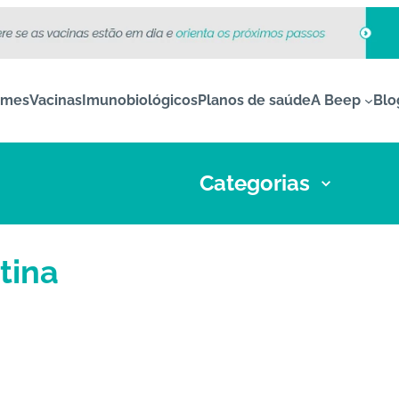
ames
Vacinas
Imunobiológicos
Planos de saúde
A Beep
Blo
Categorias
tina