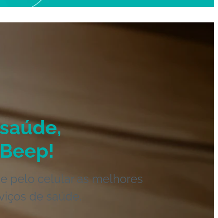
saúde,
Beep!
e pelo celular as melhores
viços de saúde.