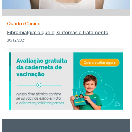
s
I
Quadro Clínico
m
Fibromialgia: o que é, sintomas e tratamento
u
n
30/12/2021
o
bi
ol
ó
gi
c
o
s
Pl
a
n
o