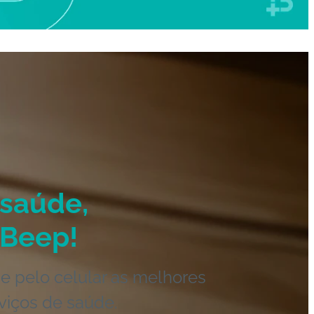
saúde,
Beep!
e pelo celular as melhores
viços de saúde.