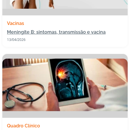
s
I
Vacinas
m
Meningite B: sintomas, transmissão e vacina
u
n
13/04/2026
o
bi
ol
ó
gi
c
o
s
Pl
a
n
Quadro Clínico
o