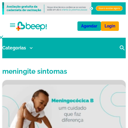
Agendar
Login
Categorias
V
a
ci
meningite sintomas
n
a
s
E
x
a
m
e