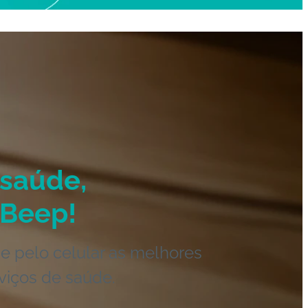
saúde,
Beep!
e pelo celular as melhores
viços de saúde.