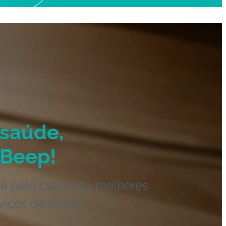
saúde,
Beep!
e pelo celular as melhores
viços de saúde.