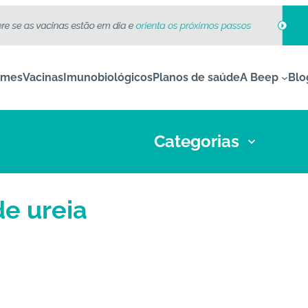
ames
Vacinas
Imunobiológicos
Planos de saúde
A Beep
Blo
Categorias
e ureia