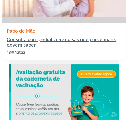
s
I
m
Papo de Mãe
u
n
Consulta com pediatra: 12 coisas que pais e mães
devem saber
o
bi
18/07/2022
ol
ó
gi
c
o
s
Pl
a
n
o