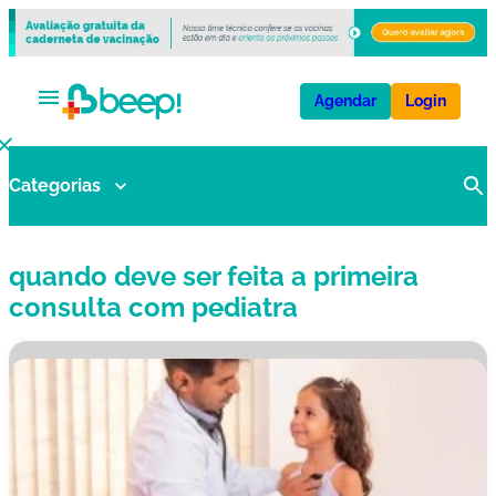
Agendar
Login
Categorias
V
a
ci
quando deve ser feita a primeira
n
a
consulta com pediatra
s
E
x
a
m
e