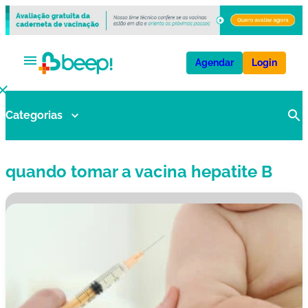
Agendar
Login
Categorias
V
a
ci
quando tomar a vacina hepatite B
n
a
s
E
x
a
m
e