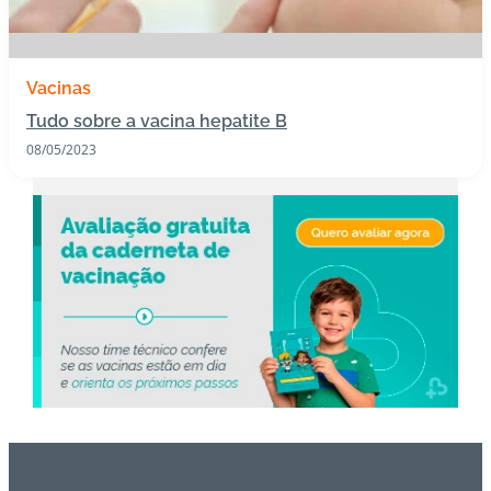
s
I
Vacinas
m
Tudo sobre a vacina hepatite B
u
n
08/05/2023
o
bi
ol
ó
gi
c
o
s
Pl
a
n
o