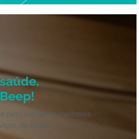
saúde,
Beep!
e pelo celular as melhores
viços de saúde.