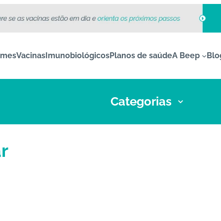
ames
Vacinas
Imunobiológicos
Planos de saúde
A Beep
Blo
Categorias
r