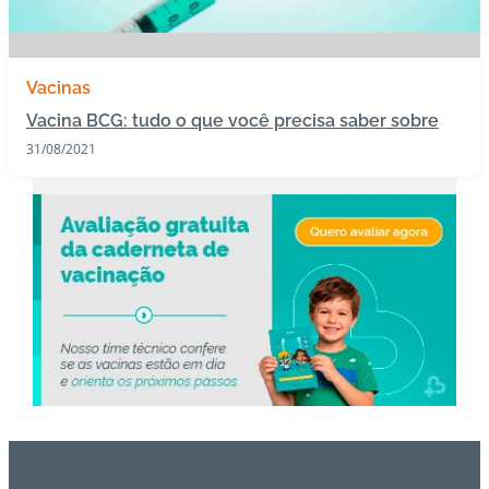
s
I
Vacinas
m
Vacina BCG: tudo o que você precisa saber sobre
u
n
31/08/2021
o
bi
ol
ó
gi
c
o
s
Pl
a
n
o