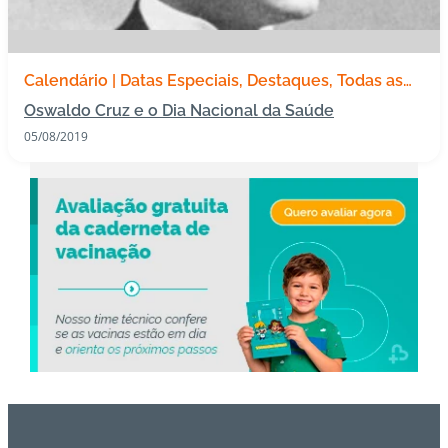
s
I
Calendário | Datas Especiais
Destaques
Todas as
m
publicações
Oswaldo Cruz e o Dia Nacional da Saúde
u
n
05/08/2019
o
bi
ol
ó
gi
c
o
s
Pl
a
n
o