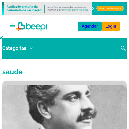
Agendar
Login
Categorias
V
a
ci
saude
n
a
s
E
x
a
m
e