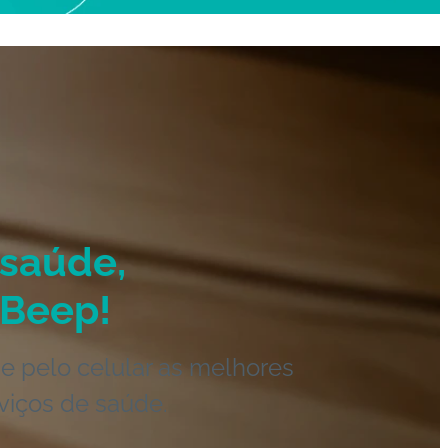
saúde,
Beep!
e pelo celular as melhores
viços de saúde.