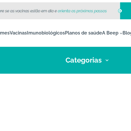
ames
Vacinas
Imunobiológicos
Planos de saúde
A Beep
Blo
Categorias