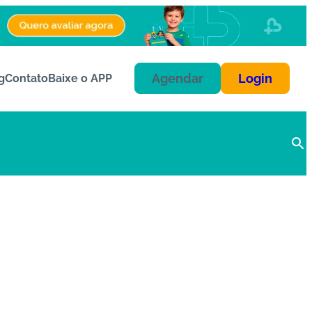
Agendar
Login
g
Contato
Baixe o APP