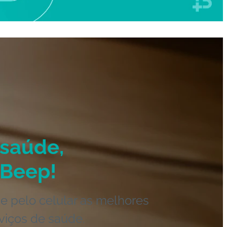
saúde,
Beep!
e pelo celular as melhores
viços de saúde.