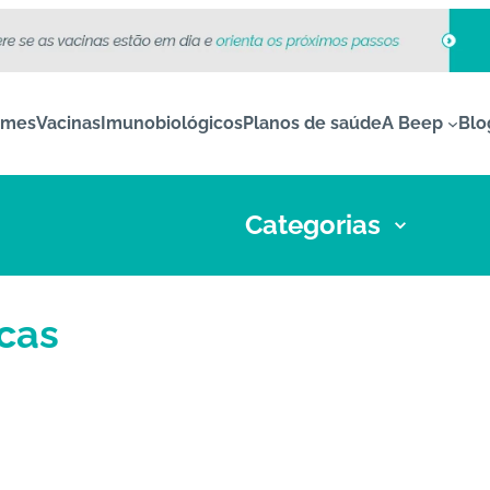
ames
Vacinas
Imunobiológicos
Planos de saúde
A Beep
Blo
Categorias
cas