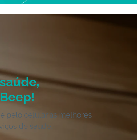
saúde,
Beep!
e pelo celular as melhores
viços de saúde.