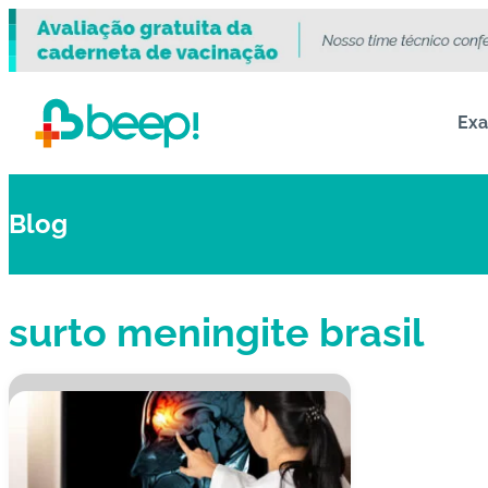
Ex
Blog
surto meningite brasil