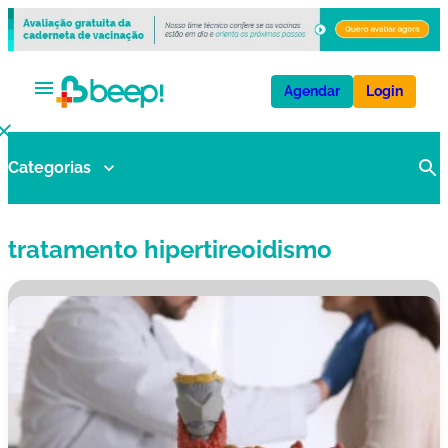
Agendar
Login
Categorias
V
a
ci
tratamento hipertireoidismo
n
a
s
E
x
a
m
e