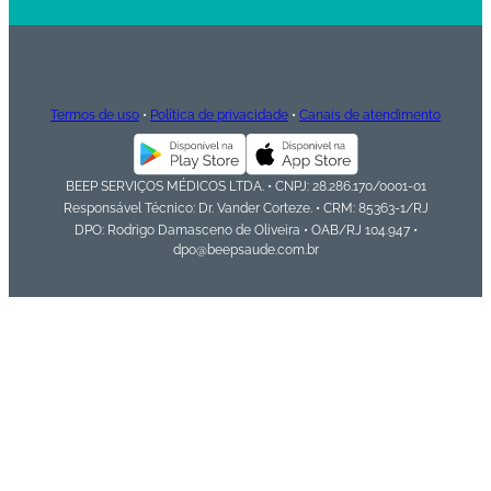
Termos de uso
•
Política de privacidade
•
Canais de atendimento
BEEP SERVIÇOS MÉDICOS LTDA. • CNPJ: 28.286.170/0001-01
Responsável Técnico: Dr. Vander Corteze. • CRM: 85363-1/RJ
DPO: Rodrigo Damasceno de Oliveira • OAB/RJ 104.947 •
dpo@beepsaude.com.br