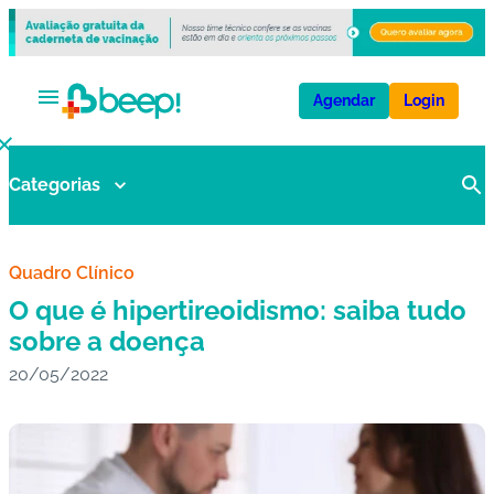
Agendar
Login
Categorias
V
a
ci
n
Quadro Clínico
a
O que é hipertireoidismo: saiba tudo
s
sobre a doença
20/05/2022
E
x
a
m
e