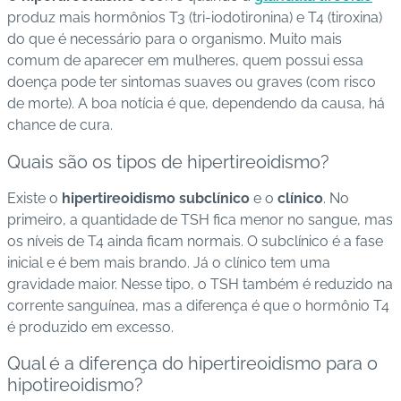
produz mais hormônios T3 (tri-iodotironina) e T4 (tiroxina)
s
do que é necessário para o organismo
.
Muito mais
d
comum de aparecer em mulheres,
quem possui essa
e
doença pode ter sintomas suaves ou graves (com risco
s
de morte).
A boa notícia é que, dependendo da causa, há
a
chance de cura
.
ú
d
Quais são os tipos de hipertireoidismo?
e
Existe o
hipertireoidismo subclínico
e o
clínico
. No
A
primeiro, a quantidade de TSH fica menor no sangue, mas
B
os níveis de T4 ainda ficam normais. O subclínico é a fase
e
inicial e é bem mais brando. Já o clínico tem uma
e
gravidade maior. Nesse tipo, o TSH também é reduzido na
p
corrente sanguínea, mas a diferença é que o hormônio T4
é produzido em excesso
.
B
Qual é a diferença do hipertireoidismo para o
lo
hipotireoidismo?
g