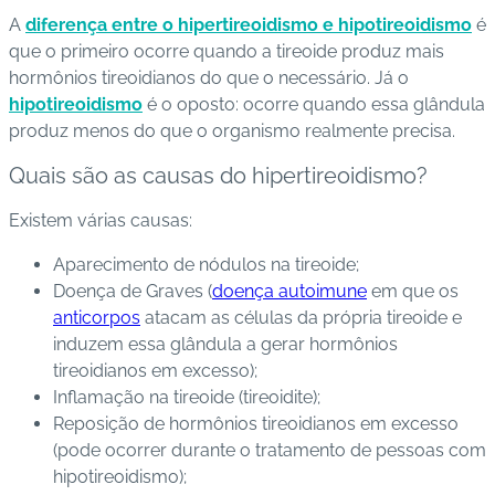
A
diferença entre o hipertireoidismo e hipotireoidismo
é
C
que o primeiro ocorre quando a tireoide produz mais
o
hormônios tireoidianos do que o necessário. Já o
n
hipotireoidismo
é o oposto: ocorre quando essa glândula
ta
produz menos do que o organismo realmente precisa
.
t
Quais são as causas do hipertireoidismo?
o
Existem várias causas
:
B
ai
Aparecimento de nódulos na tireoide;
x
Doença de Graves (
doença autoimune
em que os
e
anticorpos
atacam as células da própria tireoide e
o
induzem essa glândula a gerar hormônios
A
tireoidianos em excesso);
P
Inflamação na tireoide (tireoidite);
P
Reposição de hormônios tireoidianos em excesso
(pode ocorrer durante o tratamento de pessoas com
hipotireoidismo);