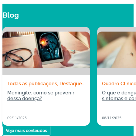
Blog
Todas as publicações
Destaques
Quadro Clínic
Quadro Clínico
Meningite: como se prevenir
O que é dengu
dessa doença?
sintomas e co
09/11/2025
08/11/2025
Veja mais conteúdos