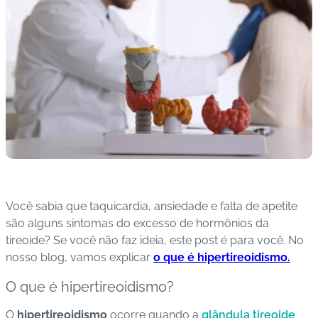
s
I
m
u
n
o
bi
ol
ó
gi
c
Você sabia que taquicardia, ansiedade e falta de apetite
o
são alguns sintomas do excesso de hormônios da
s
tireoide? Se você não faz ideia, este post é para você. No
nosso blog, vamos explicar
o que é hipertireoidismo.
Pl
a
O que é hipertireoidismo?
n
O
hipertireoidismo
ocorre quando a
glândula tireoide
o