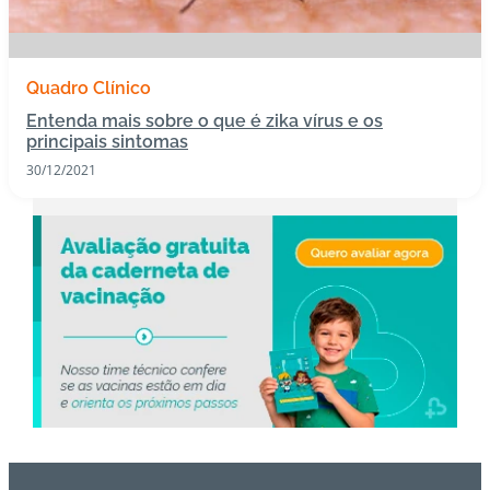
s
I
Quadro Clínico
m
Entenda mais sobre o que é zika vírus e os
u
principais sintomas
n
30/12/2021
o
bi
ol
ó
gi
c
o
s
Pl
a
n
o