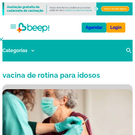
Agendar
Login
Categorias
V
a
ci
vacina de rotina para idosos
n
a
s
E
x
a
m
e