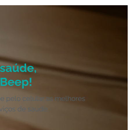
saúde,
Beep!
e pelo celular as melhores
viços de saúde.