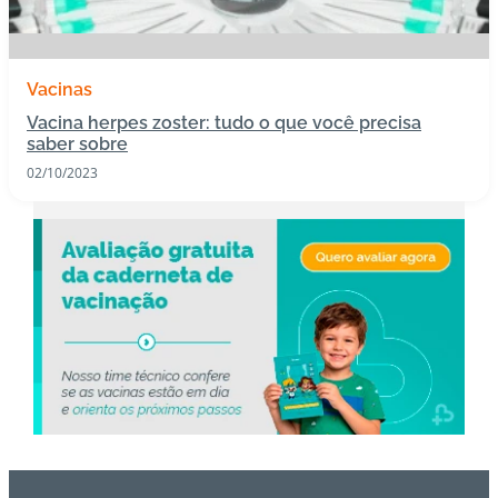
s
I
Vacinas
m
Vacina herpes zoster: tudo o que você precisa
u
saber sobre
n
02/10/2023
o
bi
ol
ó
gi
c
o
s
Pl
a
n
o