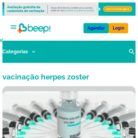
Agendar
Login
Categorias
V
a
ci
vacinação herpes zoster
n
a
s
E
x
a
m
e